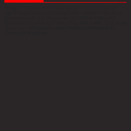
Weight Watchers™, FlexPoints™ En ProPoints™
Zijn Geregistreerde Merken Van Weight Watchers
International, Inc. Waarmee De Website Weight
Watchers Puntenlijst Geen Banden Heeft. Ons Doel
Is Louter Informeren Over Weight Watchers En
Gezonde Voeding.