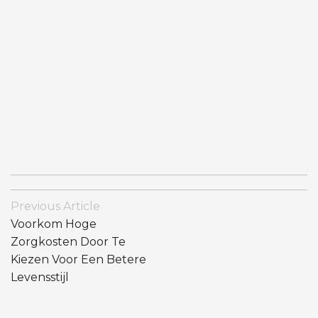
Bericht
Previous Article
Navigatie
Voorkom Hoge
Zorgkosten Door Te
Kiezen Voor Een Betere
Levensstijl