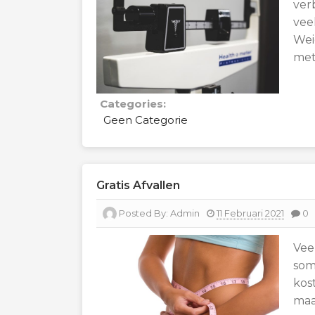
verb
vee
Wei
met
Categories:
Geen Categorie
Gratis Afvallen
Posted By:
Admin
11 Februari 2021
0
Vee
som
kos
maa