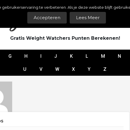
bruikerservaring te verbeteren. Als je deze website blijft gebruike
ght Watchers Puntenl
Accepteren
Lees Meer
Gratis Weight Watchers Punten Berekenen!
G
H
I
J
K
L
M
N
U
V
W
X
Y
Z
ps