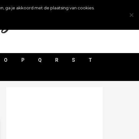
n, ga je akkoord met de plaatsing van cookies.
ijst
O
P
Q
R
S
T