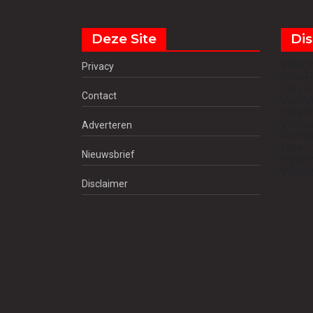
Deze Site
Dis
Weig
Privacy
FlexP
Zijn 
Contact
Van W
Inter
Websi
Adverteren
Punte
Heeft
Nieuwsbrief
Infor
Watch
Disclaimer