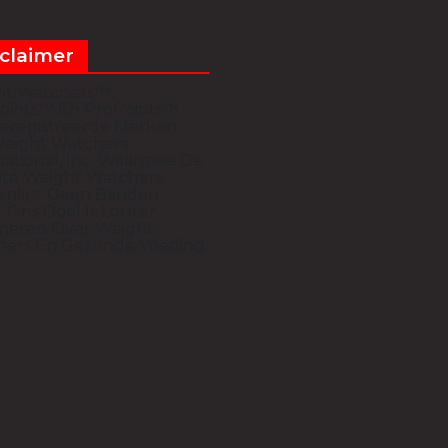
claimer
ht Watchers™,
oints™ En ProPoints™
Geregistreerde Merken
eight Watchers
national, Inc. Waarmee De
te Weight Watchers
nlijst Geen Banden
. Ons Doel Is Louter
meren Over Weight
ers En Gezonde Voeding.