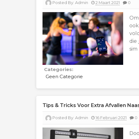
Posted By:
Admin
2 Maart 2021
0
Om 
oo
vol
die
sim
Categories:
Geen Categorie
Tips & Tricks Voor Extra Afvallen Naa
Posted By:
Admin
16 Februari 2021
0
Doo