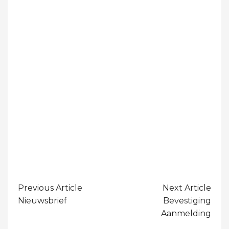
Bericht
Previous Article
Next Article
Navigatie
Nieuwsbrief
Bevestiging
Aanmelding