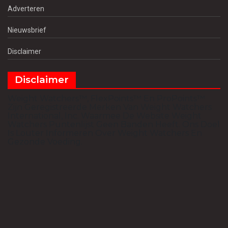
Adverteren
Nieuwsbrief
Disclaimer
Disclaimer
Weight Watchers™, FlexPoints™ En ProPoints™
Zijn Geregistreerde Merken Van Weight Watchers
International, Inc. Waarmee De Website Weight
Watchers Puntenlijst Geen Banden Heeft. Ons Doel
Is Louter Informeren Over Weight Watchers En
Gezonde Voeding.