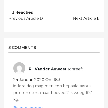
Op
3 Reacties
Bericht
Weight
Previous Article
D
Next Article
E
Navigatie
Watchers
België
3 COMMENTS
R . Vander Auwera
schreef:
24 Januari 2020 Om 16:31
iedere dag mag men een bepaald aantal
punten eten. maar hoeveel? ik weeg 107
kg.
Beantwoorden