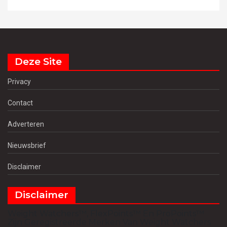
Deze Site
Privacy
Contact
Adverteren
Nieuwsbrief
Disclaimer
Disclaimer
Weight Watchers™, FlexPoints™ En ProPoints™
Zijn Geregistreerde Merken Van Weight Watchers