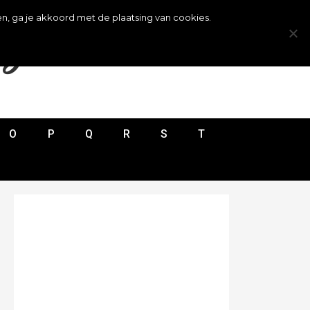
n, ga je akkoord met de plaatsing van cookies.
ijst
O
P
Q
R
S
T