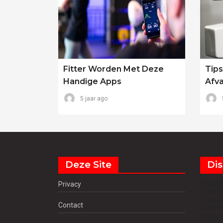
Fitter Worden Met Deze
Tips
Handige Apps
Afva
5 jaar ago
Deze Site
Dis
Weig
Privacy
FlexP
Zijn 
Contact
Van W
Inter