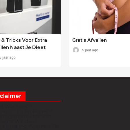
 & Tricks Voor Extra
Gratis Afvallen
llen Naast Je Dieet
5 jaar ago
5 jaar ago
claimer
ht Watchers™,
oints™ En ProPoints™
Geregistreerde Merken
eight Watchers
national, Inc. Waarmee De