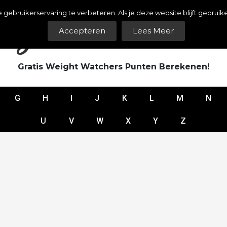
bruikerservaring te verbeteren. Als je deze website blijft gebruike
ght Watchers Puntenl
Accepteren
Lees Meer
Gratis Weight Watchers Punten Berekenen!
G
H
I
J
K
L
M
N
U
V
W
X
Y
Z