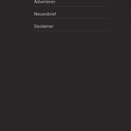
Websi
Adverteren
Punte
Heeft
Nieuwsbrief
Infor
Watch
Disclaimer