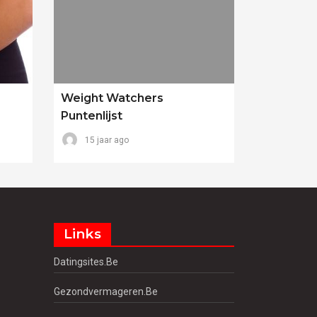
Weight Watchers
Puntenlijst
15 jaar ago
Links
Datingsites.be
Gezondvermageren.be