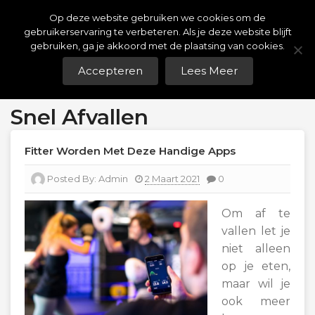
Skip
Op deze website gebruiken we cookies om de
Weight Watchers Puntenlijst
To
gebruikerservaring te verbeteren. Als je deze website blijft
Content
gebruiken, ga je akkoord met de plaatsing van cookies.
Gratis Weight Watchers Punten Berekenen!
Accepteren
Lees Meer
Menu
Snel Afvallen
Fitter Worden Met Deze Handige Apps
Posted By:
Admin
2 Maart 2021
0
Om af te
vallen let je
niet alleen
op je eten,
maar wil je
ook meer