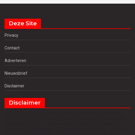
Deze Site
Privacy
Contact
Adverteren
Nieuwsbrief
Disclaimer
Disclaimer
Weight Watchers™, FlexPoints™ En ProPoints™
Zijn Geregistreerde Merken Van Weight Watchers
International, Inc. Waarmee De Website Weight
Watchers Puntenlijst Geen Banden Heeft. Ons Doel
Is Louter Informeren Over Weight Watchers En