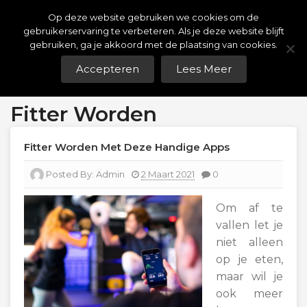
Skip
Op deze website gebruiken we cookies om de
Weight Watchers Puntenlijst
To
gebruikerservaring te verbeteren. Als je deze website blijft
Content
gebruiken, ga je akkoord met de plaatsing van cookies.
Gratis Weight Watchers Punten Berekenen!
Accepteren
Lees Meer
Menu
Fitter Worden
Fitter Worden Met Deze Handige Apps
Posted By:
Admin
2 Maart 2021
0
Om af te
vallen let je
niet alleen
op je eten,
maar wil je
ook meer