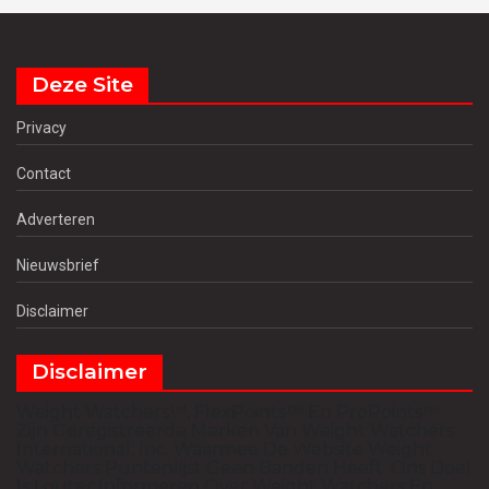
Deze Site
Privacy
Contact
Adverteren
Nieuwsbrief
Disclaimer
Disclaimer
Weight Watchers™, FlexPoints™ En ProPoints™
Zijn Geregistreerde Merken Van Weight Watchers
International, Inc. Waarmee De Website Weight
Watchers Puntenlijst Geen Banden Heeft. Ons Doel
Is Louter Informeren Over Weight Watchers En