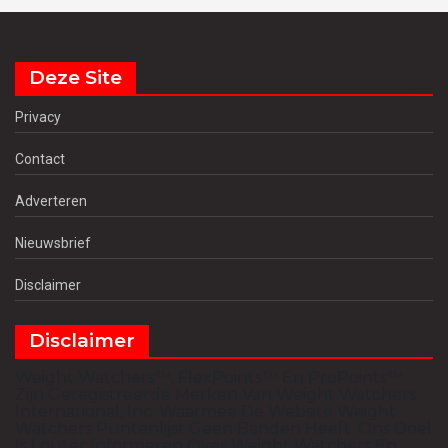
Deze Site
Privacy
Contact
Adverteren
Nieuwsbrief
Disclaimer
Disclaimer
Weight Watchers™, FlexPoints™ En ProPoints™
Zijn Geregistreerde Merken Van Weight Watchers
International, Inc. Waarmee De Website Weight
Watchers Puntenlijst Geen Banden Heeft. Ons Doel
Is Louter Informeren Over Weight Watchers En